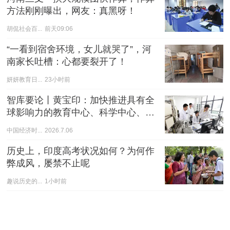
方法刚刚曝出，网友：真黑呀！
胡侃社会百...
前天09:06
“一看到宿舍环境，女儿就哭了”，河
南家长吐槽：心都要裂开了！
妍妍教育日...
23小时前
智库要论丨黄宝印：加快推进具有全
球影响力的教育中心、科学中心、人
才中心建设
中国经济时...
2026.7.06
历史上，印度高考状况如何？为何作
弊成风，屡禁不止呢
趣说历史的...
1小时前