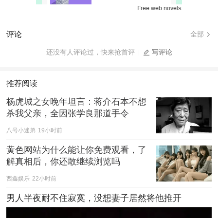
Free web novels for online reading.
评论
全部
还没有人评论过，快来抢首评
写评论
推荐阅读
杨虎城之女晚年坦言：蒋介石本不想
杀我父亲，全因张学良那道手令
八号小迷弟
19小时前
黄色网站为什么能让你免费观看，了
解真相后，你还敢继续浏览吗
西鑫娱乐
22小时前
男人半夜耐不住寂寞，没想妻子居然将他推开