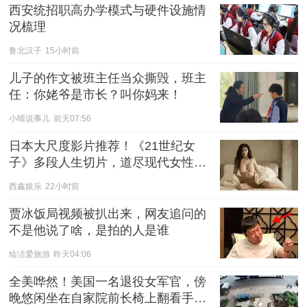
西安统招职高办学模式与硬件设施情
况梳理
鲁北汉子
15小时前
儿子的作文被班主任当众撕毁，班主
任：你姥爷是市长？叫你妈来！
小晴说事儿
前天07:56
日本大尺度影片推荐！《21世纪女
子》多段人生切片，道尽现代女性的
爱与慌
西鑫娱乐
22小时前
贾冰饭局视频被扒出来，网友追问的
不是他说了啥，是拍的人是谁
绘洁爱旅游
昨天04:06
全美哗然！美国一名退役女军官，傍
晚悠闲坐在自家院前长椅上翻看手